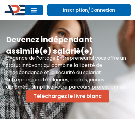
Inscription/Connexion
Devenez indépendant
assimilé(e) salarié(e)
L’Agence de Portage Entrepreneurial vous offre un
statut innovant qui combine la liberté de
l’indépendance et la sécurité du salariat.
Entrepreneurs, freelances, cadres, jeunes
diplômés… simplifiez votre parcours professionnel !
Téléchargez le livre blanc