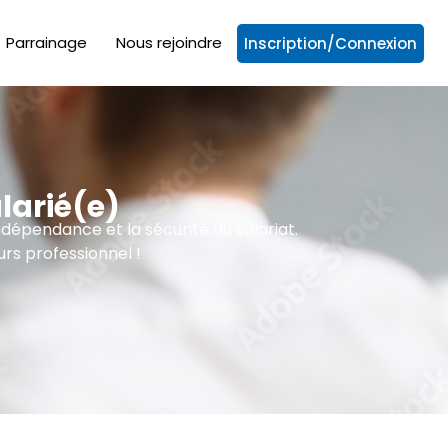
Parrainage
Nous rejoindre
Inscription/Connexion
larié(e)
ndépendance et la sécurité du salariat.
rs professionnel !