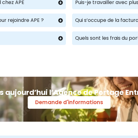
l chez APE
Puis-je travailler avec p
our rejoindre APE ?
Qui s’occupe de la factura
Quels sont les frais du po
s aujourd’hui l’Agence de Portage Ent
Demande d'informations