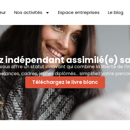
eur
Nos activités
Espace entreprises
Le blog
 indépendant assimilé(e) sa
us offre un statut innovant qui combine la liberté de l’i
eelances, cadres, jeunes diplômés… simplifiez votre parcou
Téléchargez le livre blanc