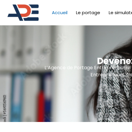
Accueil
Le portage
Le simulat
Devenez
L’Agence de Portage Entrepreneurial vo
Entrepreneurs, fr