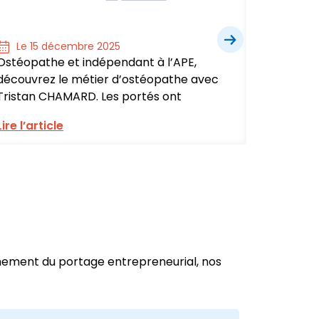
Le 15 décembre 2025
Le 1
Ostéopathe et indépendant à l’APE,
Assista
découvrez le métier d’ostéopathe avec
à l’APE,
Tristan CHAMARD. Les portés ont
adminis
Lire l’article
Lire l’ar
nnement du portage entrepreneurial, nos