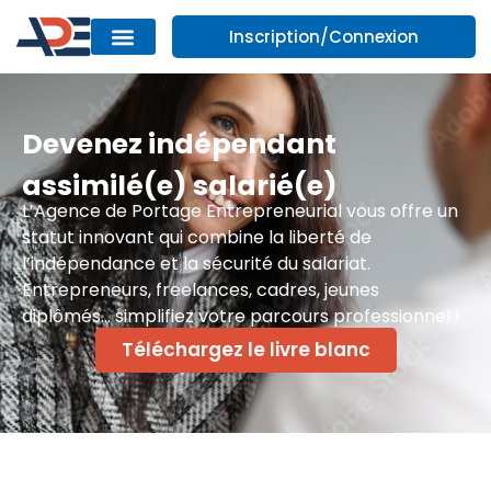
Inscription/Connexion
Devenez indépendant
assimilé(e) salarié(e)
L’Agence de Portage Entrepreneurial vous offre un
statut innovant qui combine la liberté de
l’indépendance et la sécurité du salariat.
Entrepreneurs, freelances, cadres, jeunes
diplômés… simplifiez votre parcours professionnel !
Téléchargez le livre blanc