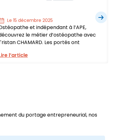
Le 15 décembre 2025
Le 1
Ostéopathe et indépendant à l’APE,
Assista
découvrez le métier d’ostéopathe avec
à l’APE,
Tristan CHAMARD. Les portés ont
adminis
Lire l’article
Lire l’ar
nnement du portage entrepreneurial, nos