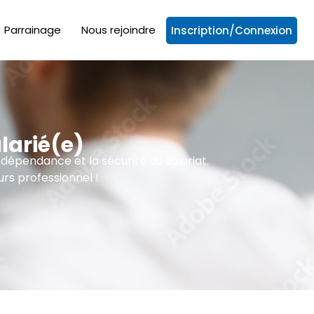
Parrainage
Nous rejoindre
Inscription/Connexion
larié(e)
ndépendance et la sécurité du salariat.
rs professionnel !