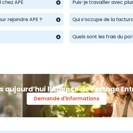
l chez APE
Puis-je travailler avec p
our rejoindre APE ?
Qui s’occupe de la factura
Quels sont les frais du po
s aujourd’hui l’Agence de Portage Ent
Demande d'informations