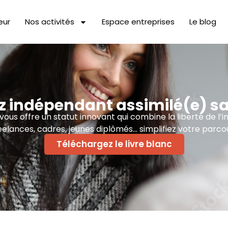
eur
Nos activités
Espace entreprises
Le blog
 indépendant assimilé(e) sa
us offre un statut innovant qui combine la liberté de l’i
eelances, cadres, jeunes diplômés… simplifiez votre parcou
Téléchargez le livre blanc