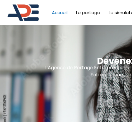
Accueil
Le portage
Le simulat
Devenez
L’Agence de Portage Entrepreneurial vo
Entrepreneurs, fr