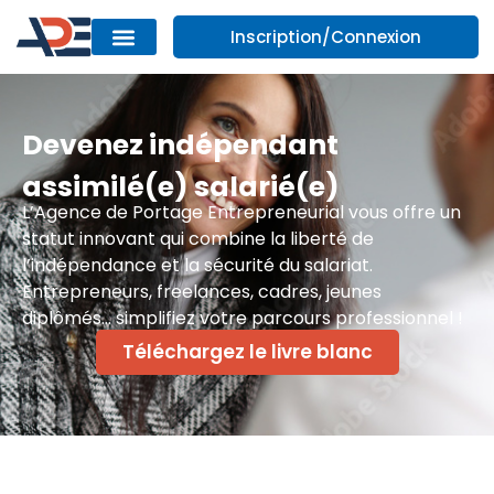
Inscription/Connexion
Devenez indépendant
assimilé(e) salarié(e)
L’Agence de Portage Entrepreneurial vous offre un
statut innovant qui combine la liberté de
l’indépendance et la sécurité du salariat.
Entrepreneurs, freelances, cadres, jeunes
diplômés… simplifiez votre parcours professionnel !
Téléchargez le livre blanc