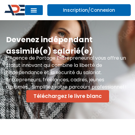
Inscription/Connexion
Devenez indépendant
assimilé(e) salarié(e)
L’Agence de Portage Entrepreneurial vous offre un
statut innovant qui combine la liberté de
l’indépendance et la sécurité du salariat.
Entrepreneurs, freelances, cadres, jeunes
diplômés… simplifiez votre parcours professionnel !
Téléchargez le livre blanc