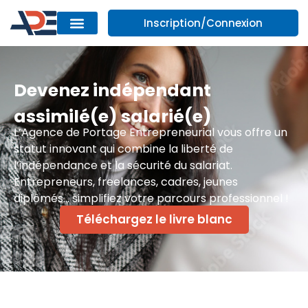
Inscription/Connexion
Devenez indépendant
assimilé(e) salarié(e)
L’Agence de Portage Entrepreneurial vous offre un
statut innovant qui combine la liberté de
l’indépendance et la sécurité du salariat.
Entrepreneurs, freelances, cadres, jeunes
diplômés… simplifiez votre parcours professionnel !
Téléchargez le livre blanc