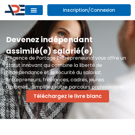
Inscription/Connexion
Devenez indépendant
assimilé(e) salarié(e)
L’Agence de Portage Entrepreneurial vous offre un
statut innovant qui combine la liberté de
l’indépendance et la sécurité du salariat.
Entrepreneurs, freelances, cadres, jeunes
diplômés… simplifiez votre parcours professionnel !
Téléchargez le livre blanc