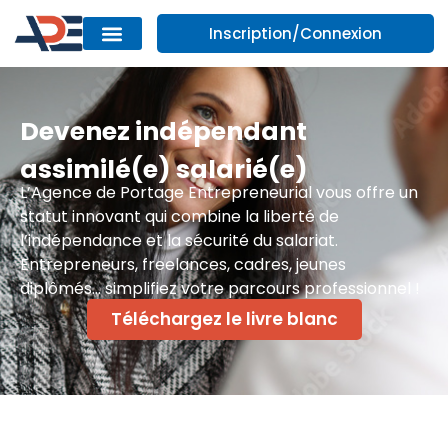
Inscription/Connexion
Devenez indépendant
assimilé(e) salarié(e)
L’Agence de Portage Entrepreneurial vous offre un
statut innovant qui combine la liberté de
l’indépendance et la sécurité du salariat.
Entrepreneurs, freelances, cadres, jeunes
diplômés… simplifiez votre parcours professionnel !
Téléchargez le livre blanc