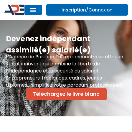
Inscription/Connexion
Devenez indépendant
assimilé(e) salarié(e)
L’Agence de Portage Entrepreneurial vous offre un
statut innovant qui combine la liberté de
l’indépendance et la sécurité du salariat.
Entrepreneurs, freelances, cadres, jeunes
diplômés… simplifiez votre parcours professionnel !
Téléchargez le livre blanc