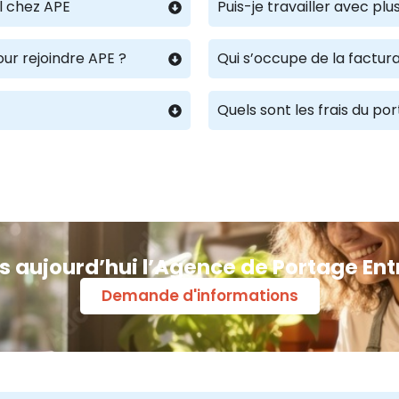
l chez APE
Puis-je travailler avec p
our rejoindre APE ?
Qui s’occupe de la factura
Quels sont les frais du po
s aujourd’hui l’Agence de Portage Ent
Demande d'informations