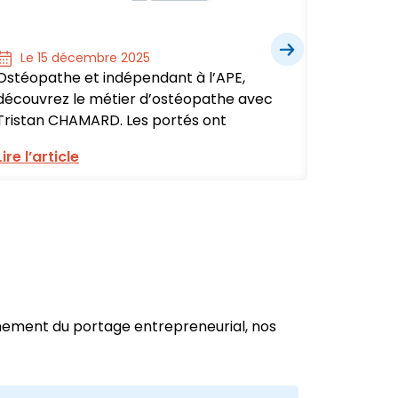
Le 15 décembre 2025
Le 1
Ostéopathe et indépendant à l’APE,
Assista
découvrez le métier d’ostéopathe avec
à l’APE,
Tristan CHAMARD. Les portés ont
adminis
Lire l’article
Lire l’ar
nnement du portage entrepreneurial, nos