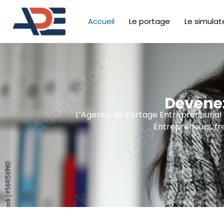
Accueil
Le portage
Le simulat
Devenez
L’Agence de Portage Entrepreneurial vo
Entrepreneurs, fr