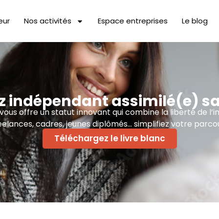
eur
Nos activités
Espace entreprises
Le blog
 indépendant assimilé(e) sa
us offre un statut innovant qui combine la liberté de l’i
eelances, cadres, jeunes diplômés… simplifiez votre parcou
Téléchargez le livre blanc