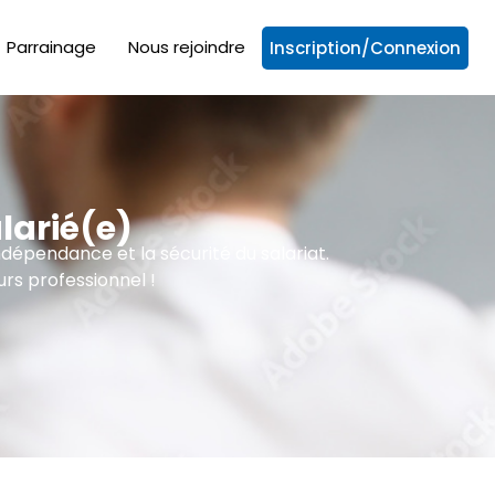
Parrainage
Nous rejoindre
Inscription/Connexion
larié(e)
ndépendance et la sécurité du salariat.
rs professionnel !