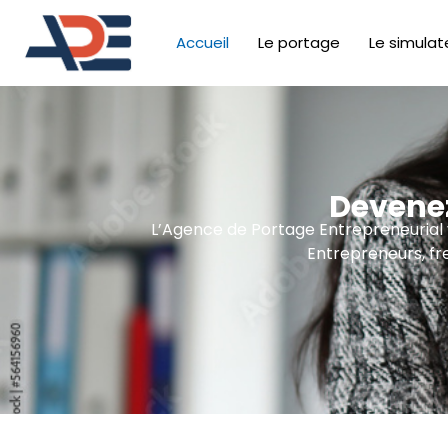
Accueil
Le portage
Le simulat
Devenez
L’Agence de Portage Entrepreneurial vo
Entrepreneurs, fr