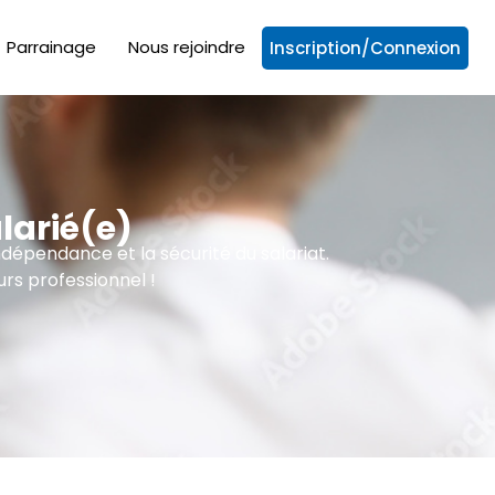
Parrainage
Nous rejoindre
Inscription/Connexion
larié(e)
ndépendance et la sécurité du salariat.
rs professionnel !