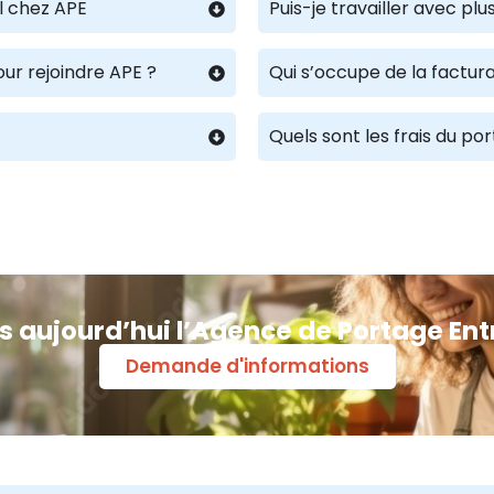
l chez APE
Puis-je travailler avec p
our rejoindre APE ?
Qui s’occupe de la factura
Quels sont les frais du po
s aujourd’hui l’Agence de Portage Ent
Demande d'informations