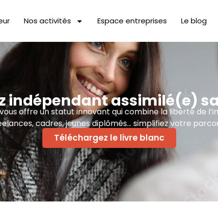
eur
Nos activités
Espace entreprises
Le blog
 indépendant assimilé(e) sa
us offre un statut innovant qui combine la liberté de l’i
eelances, cadres, jeunes diplômés… simplifiez votre parcou
Téléchargez le livre blanc