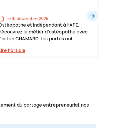
Le 15 décembre 2025
Le 1
Ostéopathe et indépendant à l’APE,
Assista
découvrez le métier d’ostéopathe avec
à l’APE,
Tristan CHAMARD. Les portés ont
adminis
Lire l’article
Lire l’ar
nnement du portage entrepreneurial, nos