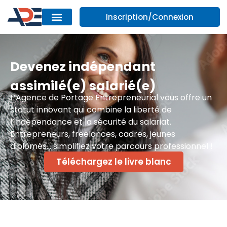
Inscription/Connexion
Devenez indépendant
assimilé(e) salarié(e)
L’Agence de Portage Entrepreneurial vous offre un
statut innovant qui combine la liberté de
l’indépendance et la sécurité du salariat.
Entrepreneurs, freelances, cadres, jeunes
diplômés… simplifiez votre parcours professionnel !
Téléchargez le livre blanc