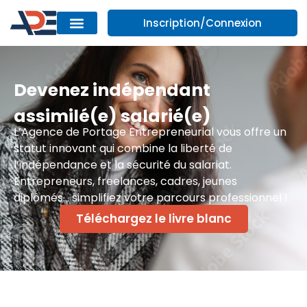
Inscription/Connexion
Devenez indépendant
assimilé(e) salarié(e)
L’Agence de Portage Entrepreneurial vous offre un
statut innovant qui combine la liberté de
l’indépendance et la sécurité du salariat.
Entrepreneurs, freelances, cadres, jeunes
diplômés… simplifiez votre parcours professionnel !
Téléchargez le livre blanc