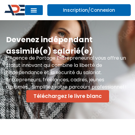
Inscription/Connexion
Devenez indépendant
assimilé(e) salarié(e)
L’Agence de Portage Entrepreneurial vous offre un
statut innovant qui combine la liberté de
l’indépendance et la sécurité du salariat.
Entrepreneurs, freelances, cadres, jeunes
diplômés… simplifiez votre parcours professionnel !
Téléchargez le livre blanc