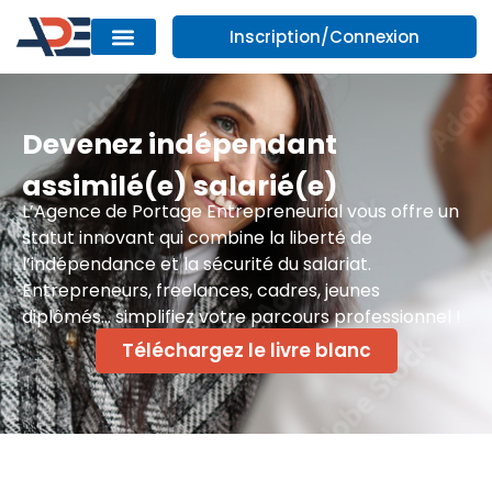
Inscription/Connexion
Devenez indépendant
assimilé(e) salarié(e)
L’Agence de Portage Entrepreneurial vous offre un
statut innovant qui combine la liberté de
l’indépendance et la sécurité du salariat.
Entrepreneurs, freelances, cadres, jeunes
diplômés… simplifiez votre parcours professionnel !
Téléchargez le livre blanc