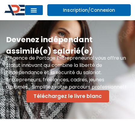
Inscription/Connexion
Devenez indépendant
assimilé(e) salarié(e)
L’Agence de Portage Entrepreneurial vous offre un
statut innovant qui combine la liberté de
l’indépendance et la sécurité du salariat.
Entrepreneurs, freelances, cadres, jeunes
diplômés… simplifiez votre parcours professionnel !
Téléchargez le livre blanc