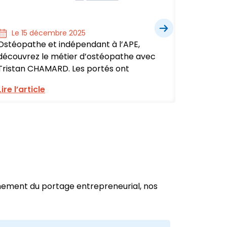
Le 15 décembre 2025
Le 1
Ostéopathe et indépendant à l’APE,
Assista
découvrez le métier d’ostéopathe avec
à l’APE,
Tristan CHAMARD. Les portés ont
adminis
Lire l’article
Lire l’ar
nnement du portage entrepreneurial, nos