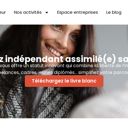
eur
Nos activités
Espace entreprises
Le blog
 indépendant assimilé(e) sa
us offre un statut innovant qui combine la liberté de l’i
eelances, cadres, jeunes diplômés… simplifiez votre parcou
Téléchargez le livre blanc