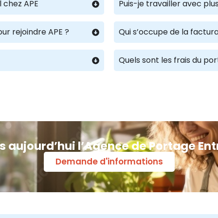
l chez APE
Puis-je travailler avec p
our rejoindre APE ?
Qui s’occupe de la factura
Quels sont les frais du po
s aujourd’hui l’Agence de Portage Ent
Demande d'informations