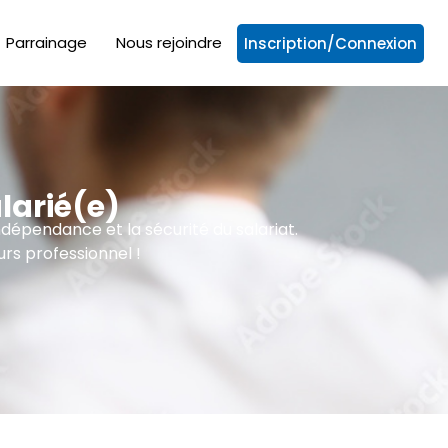
Parrainage
Nous rejoindre
Inscription/Connexion
larié(e)
ndépendance et la sécurité du salariat.
rs professionnel !