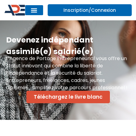
Inscription/Connexion
Devenez indépendant
assimilé(e) salarié(e)
L’Agence de Portage Entrepreneurial vous offre un
statut innovant qui combine la liberté de
l’indépendance et la sécurité du salariat.
Entrepreneurs, freelances, cadres, jeunes
diplômés… simplifiez votre parcours professionnel !
Téléchargez le livre blanc