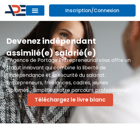
Inscription/Connexion
Devenez indépendant
assimilé(e) salarié(e)
L’Agence de Portage Entrepreneurial vous offre un
statut innovant qui combine la liberté de
l’indépendance et la sécurité du salariat.
Entrepreneurs, freelances, cadres, jeunes
diplômés… simplifiez votre parcours professionnel !
Téléchargez le livre blanc