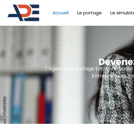
Accueil
Le portage
Le simulat
Devenez
L’Agence de Portage Entrepreneurial vo
Entrepreneurs, fr