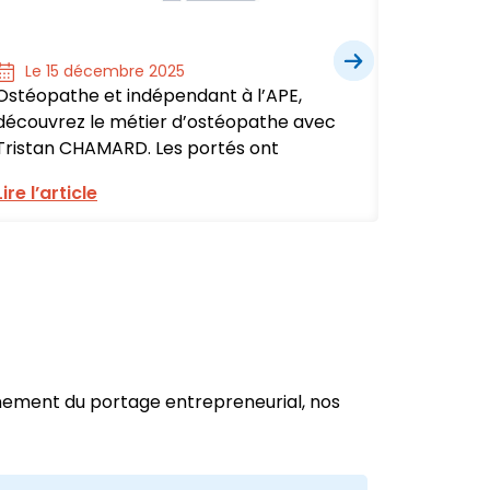
Le 15 décembre 2025
Le 1
Ostéopathe et indépendant à l’APE,
Assista
découvrez le métier d’ostéopathe avec
à l’APE,
Tristan CHAMARD. Les portés ont
adminis
Lire l’article
Lire l’ar
nnement du portage entrepreneurial, nos