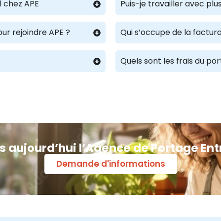
l chez APE
Puis-je travailler avec p
our rejoindre APE ?
Qui s’occupe de la factura
Quels sont les frais du po
s aujourd’hui l’Agence de Portage Ent
Demande d'informations