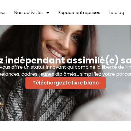
eur
Nos activités
Espace entreprises
Le blog
 indépendant assimilé(e) sa
us offre un statut innovant qui combine la liberté de l’i
eelances, cadres, jeunes diplômés… simplifiez votre parcou
Téléchargez le livre blanc