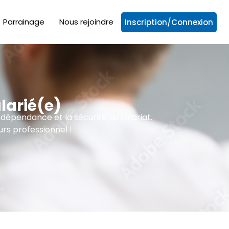
Parrainage
Nous rejoindre
Inscription/Connexion
larié(e)
ndépendance et la sécurité du salariat.
rs professionnel !