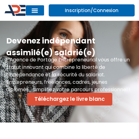
Inscription/Connexion
Devenez indépendant
assimilé(e) salarié(e)
L’Agence de Portage Entrepreneurial vous offre un
statut innovant qui combine la liberté de
l’indépendance et la sécurité du salariat.
Entrepreneurs, freelances, cadres, jeunes
diplômés… simplifiez votre parcours professionnel !
Téléchargez le livre blanc