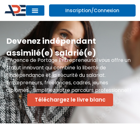
Inscription/Connexion
Devenez indépendant
assimilé(e) salarié(e)
L’Agence de Portage Entrepreneurial vous offre un
statut innovant qui combine la liberté de
l’indépendance et la sécurité du salariat.
Entrepreneurs, freelances, cadres, jeunes
diplômés… simplifiez votre parcours professionnel !
Téléchargez le livre blanc