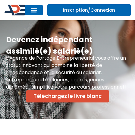
Inscription/Connexion
Devenez indépendant
assimilé(e) salarié(e)
L’Agence de Portage Entrepreneurial vous offre un
statut innovant qui combine la liberté de
l’indépendance et la sécurité du salariat.
Entrepreneurs, freelances, cadres, jeunes
diplômés… simplifiez votre parcours professionnel !
Téléchargez le livre blanc