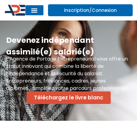
Inscription/Connexion
Devenez indépendant
assimilé(e) salarié(e)
L’Agence de Portage Entrepreneurial vous offre un
statut innovant qui combine la liberté de
l’indépendance et la sécurité du salariat.
Entrepreneurs, freelances, cadres, jeunes
diplômés… simplifiez votre parcours professionnel !
Téléchargez le livre blanc