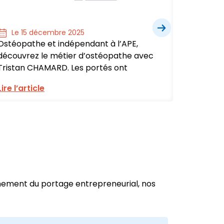
Le 15 décembre 2025
Le 1
Ostéopathe et indépendant à l’APE,
Assista
découvrez le métier d’ostéopathe avec
à l’APE,
Tristan CHAMARD. Les portés ont
adminis
Lire l’article
Lire l’ar
nnement du portage entrepreneurial, nos