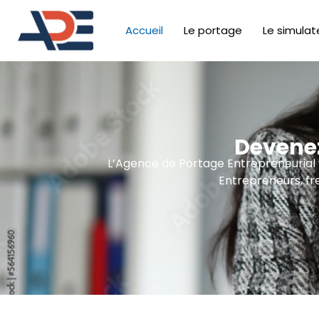
Accueil
Le portage
Le simulat
Devenez
L’Agence de Portage Entrepreneurial vo
Entrepreneurs, fr