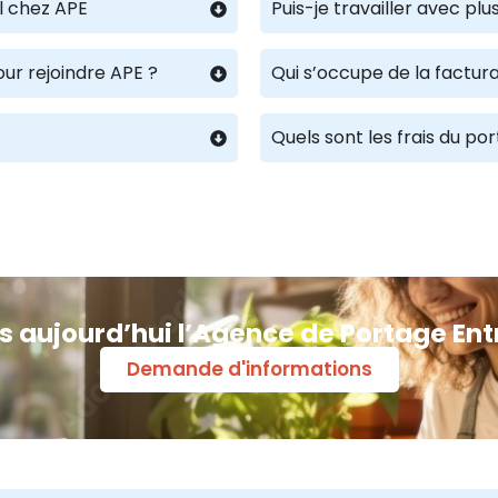
l chez APE
Puis-je travailler avec p
our rejoindre APE ?
Qui s’occupe de la factura
Quels sont les frais du po
s aujourd’hui l’Agence de Portage Ent
Demande d'informations