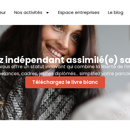
eur
Nos activités
Espace entreprises
Le blog
 indépendant assimilé(e) sa
us offre un statut innovant qui combine la liberté de l’i
eelances, cadres, jeunes diplômés… simplifiez votre parcou
Téléchargez le livre blanc