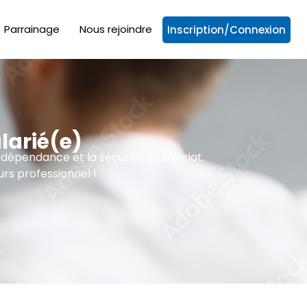
Parrainage
Nous rejoindre
Inscription/Connexion
larié(e)
ndépendance et la sécurité du salariat.
rs professionnel !